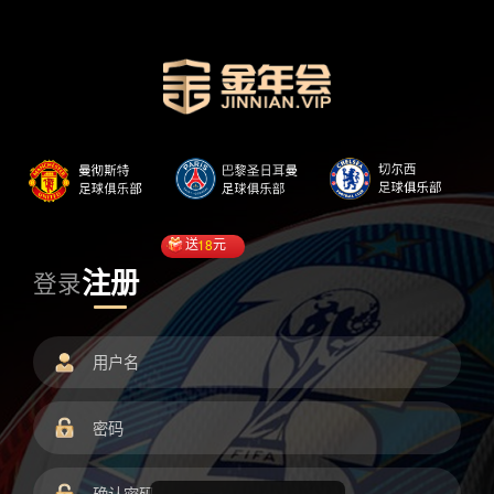
送
18
元
注册
登录