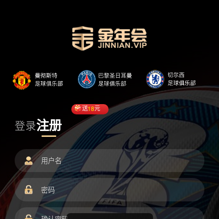
送
18
元
注册
登录